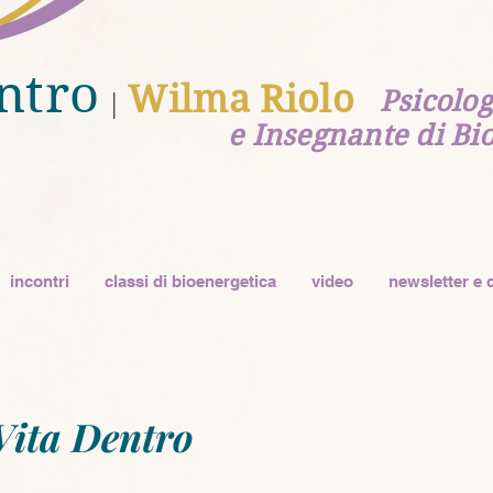
ntro
Wilma Riolo
Psicolog
|
e Insegnante di
incontri
classi di bioenergetica
video
newsletter e c
 Vita Dentro